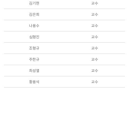
김기현
교수
김은희
교수
나용수
교수
심형진
교수
조형규
교수
주한규
교수
최성열
교수
황용석
교수