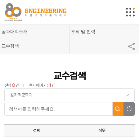
공과대학소개
조직 및 인력
교수검색
교수검색
전체
8
건
현재페이지 :
1
/ 1
성명
직위