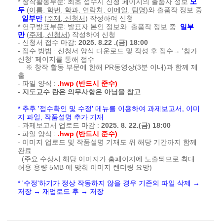
* 창작활동부문: 최초 접수시 신청 페이지의 출품자 정보
모
두
(
이름, 학번, 학과, 연락처, 이메일, 팀명
)와 출품작 정보 중
일부만
(
주제, 신청서
) 작성하여 신청
* 연구발표부문: 발표자 본인 정보와
출품작 정보 중
일부
만
(
주제, 신청서
) 작성하여 신청
- 신청서 접수 마감
:
2025. 8.22 .(금) 18:00
- 접수 방법 : 신청서 양식 다운로드 및 작성 후 접수
→ '참가
신청' 페이지를 통해 접수
※ 창작 활동 부문에 한해
PR동영상(3분
이내)과 함께 제
출
- 파일 양식 :
.hwp (반드시 준수)
- 지도교수 란은 의무사항은 아님을 참고
* 추후 '접수확인 및 수정' 메뉴를 이용하여 과제보고서, 이미
지 파일, 작품설명 추가 기재
- 과제보고서 업로드 마감 :
2025. 8. 22.(금) 18:00
- 파일 양식 :
.hwp (반드시 준수)
- 이미지 업로드 및 작품설명 기재도 위 해당 기간까지 함께
완료
(주요 수상시 해당 이미지가 홈페이지에 노출되므로 최대
허용 용량 5MB 에 맞춰 이미지 렌더링 요망)
* '수정'하기가 정상 작동하지 않을 경우 기존의 파일 삭제 →
저장 → 재업로드 후 → 저장