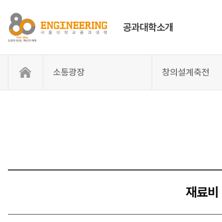
공과대학소개
소통광장
창의설계축전
재료비 