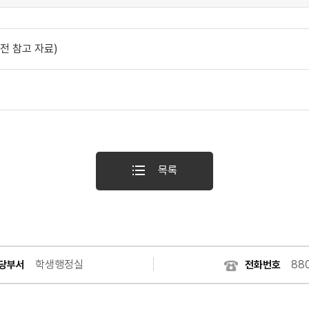
전 참고 자료)
)
목록
학생행정실
88
당부서
전화번호