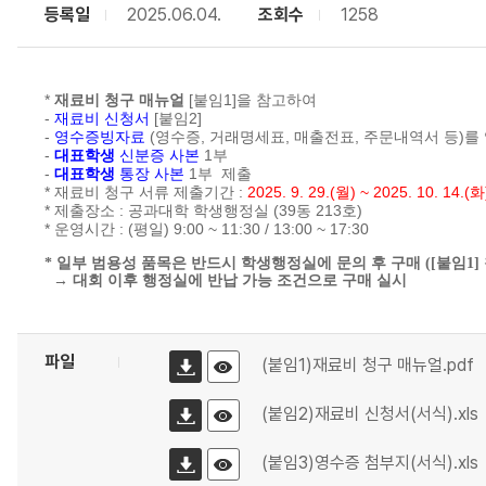
등록일
2025.06.04.
조회수
1258
*
재료비 청구 매뉴얼
[붙임1]을 참고하여
-
재료비 신청서
[붙임2]
-
영수증빙자료
(영수증, 거래명세표, 매출전표, 주문내역서 등)를
-
대표학생
신분증 사본
1부
-
대표학생
통장 사본
1부
제출
* 재료비 청구 서류 제출기간 :
2025. 9. 29.(월) ~ 2025. 10. 14.(화
* 제출장소 : 공과대학 학생행정실 (39동 213호)
* 운영시간 : (평일) 9:00 ~ 11:30 / 13:00 ~ 17:30
* 일부 범용성 품목은 반드시 학생행정실에 문의 후 구매 ([붙임1
→ 대회 이후 행정실에 반납 가능 조건으로 구매 실시
파일
(붙임1)재료비 청구 매뉴얼.pdf
(붙임2)재료비 신청서(서식).xls
(붙임3)영수증 첨부지(서식).xls