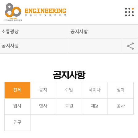
소통광장
공지사항
공지사항
공지사항
전체
공지
수업
세미나
장학
입시
행사
교원
채용
공사
연구