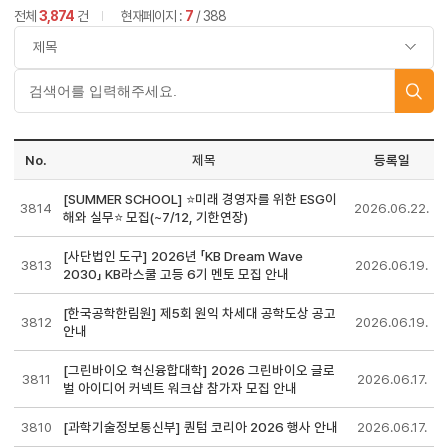
전체
3,874
건
현재페이지 :
7
/ 388
No.
제목
등록일
[SUMMER SCHOOL] ⭐미래 경영자를 위한 ESG이
3814
2026.06.22.
해와 실무⭐ 모집(~7/12, 기한연장)
[사단법인 도구] 2026년 「KB Dream Wave
3813
2026.06.19.
2030」 KB라스쿨 고등 6기 멘토 모집 안내
[한국공학한림원] 제5회 원익 차세대 공학도상 공고
3812
2026.06.19.
안내
[그린바이오 혁신융합대학] 2026 그린바이오 글로
3811
2026.06.17.
벌 아이디어 커넥트 워크샵 참가자 모집 안내
3810
[과학기술정보통신부] 퀀텀 코리아 2026 행사 안내
2026.06.17.