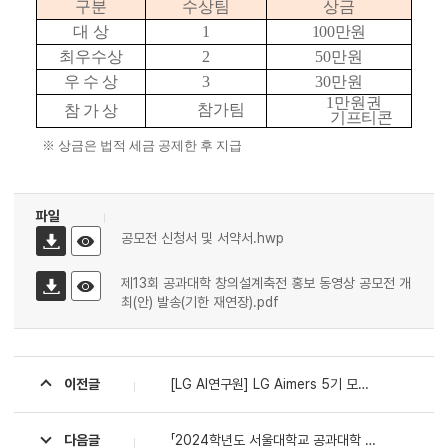
구분
수상팀
상금
대 상
1
100
만원
최우수상
2
50
만원
우 수 상
3
30
만원
1
만원권
참가팀
참 가 상
기프티콘
※
상금은 법적 세금 공제한 후 지급
파일
공모전 신청서 및 서약서.hwp
제13회 공과대학 창의설계축전 홍보 동영상 공모전 개
최(안) 발송(기한 재연장).pdf
이전글
[LG AI연구원] LG Aimers 5기 모집 안내
다음글
「2024학년도 서울대학교 공과대학 청소년 공학 프런티어 캠프」 모집 (~6/27)