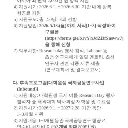
아시아 외 권역
2,000
천 원 정액 지원
4)
지원시기
: 2026.6.1. ~ 2026.6.30.
기간 내에 왕복
항공료 지원
5)
지원규모
:
총
150
명 내외 선발
6)
지원방법
:
2026.5.18.(
월
)
까지 서식
[1~3]
작성하여
구글폼
(
https://forms.gle/b1vYhJdZi3fSnsww7
)
을 통해 신청
7)
의무사항
: Research day
행사 참석
, Lab tour
등
초청 연구자에게 일일 멘토링
,
초청
연구자 관련 각종 서류 제출
(
연구계획서 및 결과보고서
)
다
.
후속프로그램
[
대학원생 국제공동연구사업
(Inbound)]
1)
지원대상
:
대학원생 국제 여름
Research Day
행사
참석자 중 해외대학 박사과정 재학생 및 수료생
2)
지원시기
:
2026.9.1. ~ 2027.2.28.
기간 동안
1~3
개월 지원
3)
지원내용
: 1~3
개월 동안 국제공동연구 항공료
,
연수비
,
체재비 지급
(
3
개월 최대
800
만 원
)