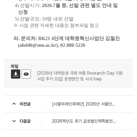
4)
선발시기
:
2026.7
월 중
,
선발 관련 별도 안내 및
신청
5)
선발규모
: 10
명 내외 선발
※
사업 관련 자세한 내용은 첨부파일 참고
라
.
문의처
: BK21 4
단계 대학원혁신사업단 김철진
(ahd46@snu.ac.kr), 02-880-5226
파일
[2026년 대학원생 국제 여름 Research Day 지원
사업 추가 모집] 운영방안 및 서식.hwp
이전글
[서울미래인재재단] 2026년 서울인재해외교환학생장학금 장학생 선발 안내
다음글
2026학년도 후기 글로벌인재특별전형Ⅱ 학사신입학 공과대학 면접 대상자 안내