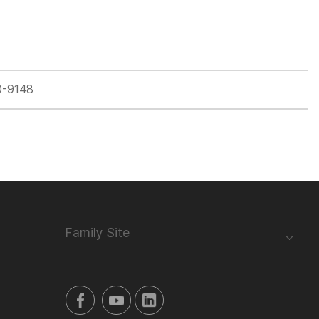
0-9148
Family Site