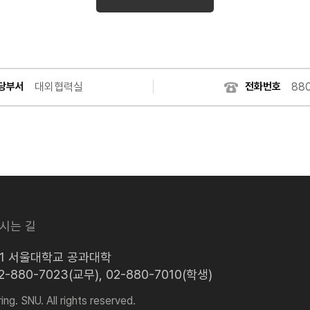
대외협력실
88
당부서
전화번호
시는 길
로1 서울대학교 공과대학
02-880-7023(교무), 02-880-7010(학생)
ng. SNU. All rights reserved.