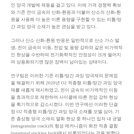
인 양극 개발에 제동을 걸고 있다. 이에 가격 경쟁력 확보
와 기존 전이 금속의 산화-환원과 더불어 산소의 산화-환
원을 사용해 더 높은 이론 용량을 구현할 수 있는 리튬/망
간 과잉 양극 소재가 높은 관심을 받고 있다.
그러나 산소 산화-환원 반응은 일반적으로 산소 가스 발
생, 전이 금속의 이동, 전압 및 용량 강하와 같은 비가역적
인 현상을 수반하며 전기화학적인 안정성이 크게 떨어지
며 상용화되기엔 많은 장벽이 남아있는 상태이다.
연구팀은 이러한 기존 리튬/망간 과잉 양극재의 문제점
을 해결하기 위해 2020년 O2 적층형 리튬/망간 과잉 양극
재를 새롭게 제시하였고, 전이 금속의 비가역적인 이동
을 효과적으로 제한하며 사이클에 따른 전압 강하 현상
을 획기적으로 감소시켰다. 이번 연구에선 이러한 단결
정 O2 적층형 리튬/망간 과잉 양극 소재를 모델 삼아, 기
존 층상형 양극 소재의 열화 현상 중 하나인 입자 내 균열
(intragranular crack)의 형성 메커니즘이 회전 적층 결함
(rotational stacking fault)에서 비롯되었다는 것을 밝혔다.