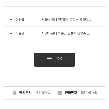
이전글
서울대 공대 전기정보공학부 홍용택 교수팀, 미세 전자 소자를 연결하는 '위치 선택적 집적 기술' 개발
다음글
서울대 공대 최종근·전봉희·강연준 교수, 2024년 훌륭한 공대 교수상 수상
목록
담당부서
전화번호
대외협력실
880-9148