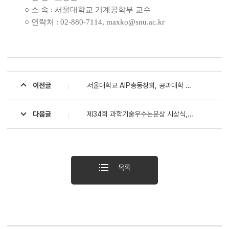
○ 소 속 : 서울대학교 기계공학부 교수
○ 연락처 : 02-880-7114, maxko@snu.ac.kr
이전글
서울대학교 AIP총동창회, 공과대학 발전을 위해 5천만원 기부
다음글
제34회 과학기술우수논문상 시상식, 243편 우수 논문 선정
목록