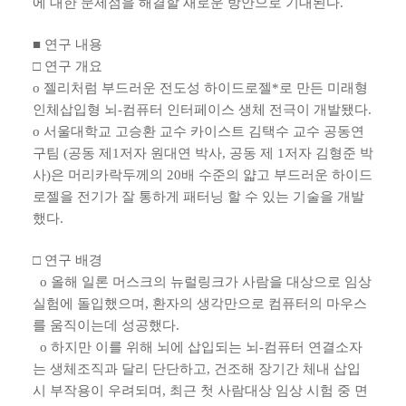
에 대한 문제점을 해결할 새로운 방안으로 기대된다.
■
연구 내용
□ 연구 개요
o 젤리처럼 부드러운 전도성 하이드로젤*로 만든 미래형
인체삽입형 뇌-컴퓨터 인터페이스 생체 전극이 개발됐다.
o 서울대학교 고승환 교수 카이스트 김택수 교수 공동연
구팀 (공동 제1저자 원대연 박사, 공동 제 1저자 김형준 박
사)은 머리카락두께의 20배 수준의 얇고 부드러운 하이드
로젤을 전기가 잘 통하게 패터닝 할 수 있는 기술을 개발
했다.
□ 연구 배경
o 올해 일론 머스크의 뉴럴링크가 사람을 대상으로 임상
실험에 돌입했으며, 환자의 생각만으로 컴퓨터의 마우스
를 움직이는데 성공했다.
o 하지만 이를 위해 뇌에 삽입되는 뇌-컴퓨터 연결소자
는 생체조직과 달리 단단하고, 건조해 장기간 체내 삽입
시 부작용이 우려되며, 최근 첫 사람대상 임상 시험 중 면