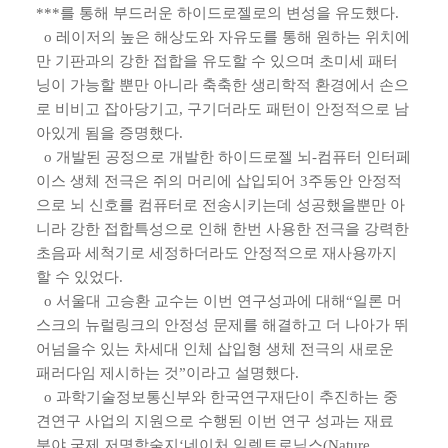
***를 통해 부드러운 하이드로젤로의 변성을 유도했다.
o 레이저의 높은 해상도와 자유도를 통해 원하는 위치에
만 기판과의 강한 접합을 유도할 수 있으며 초미세 패터
닝이 가능할 뿐만 아니라 축축한 생리학적 환경에서 손으
로 비비고 잡아당기고, 구기더라도 패턴이 안정적으로 남
아있게 됨을 증명했다.
o 개발된 공정으로 개발한 하이드로젤 뇌-컴퓨터 인터페
이스 생체 전극은 쥐의 머리에 삽입되어 3주동안 안정적
으로 뇌 신호를 컴퓨터로 전송시키는데 성공했을뿐만 아
니라 강한 접합특성으로 인해 한번 사용한 전극을 강력한
초음파 세척기로 세정하더라도 안정적으로 재사용까지
할 수 있었다.
o 서울대 고승환 교수는 이번 연구성과에 대해“일론 머
스크의 뉴럴링크의 안정성 문제를 해결하고 더 나아가 뛰
어넘을수 있는 차세대 인체 삽입형 생체 전극의 새로운
패러다임 제시하는 것”이라고 설명했다.
o 과학기술정보통신부와 한국연구재단이 추진하는 중
견연구 사업의 지원으로 수행된 이번 연구 성과는 재료
분야 국제 저명학술지‘네이처 일렉트로닉스(Nature