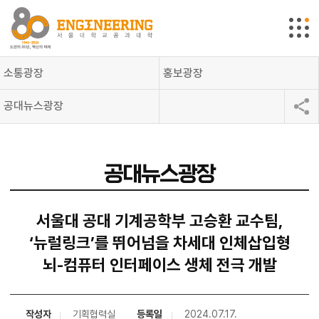
소통광장
홍보광장
공대뉴스광장
공대뉴스광장
서울대 공대 기계공학부 고승환 교수팀,
‘뉴럴링크’를 뛰어넘을 차세대 인체삽입형
뇌-컴퓨터 인터페이스 생체 전극 개발
작성자
기획협력실
등록일
2024.07.17.