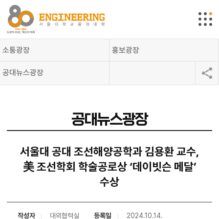
소통광장
홍보광장
공대뉴스광장
공대뉴스광장
서울대 공대 조선해양공학과 김용환 교수,
美 조선학회 학술공로상 ‘데이빗슨 메달’
수상
작성자
대외협력실
등록일
2024.10.14.