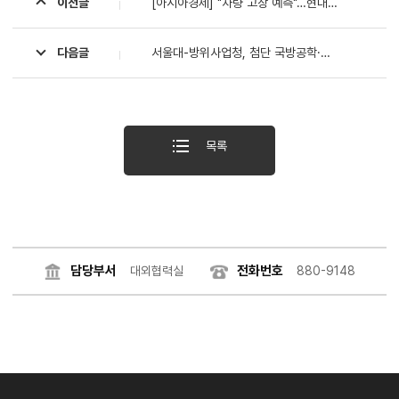
이전글
[아시아경제] "차량 고장 예측"…현대차그룹, 서울대 등과 공동연구실 설립
다음글
서울대-방위사업청, 첨단 국방공학·정책 분야 업무협약 체결
목록
담당부서
전화번호
대외협력실
880-9148