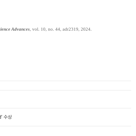
ience Advances
, vol. 10, no. 44, adr2319, 2024.
d’ 수상