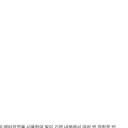
 메타표면을 사용하여 빛이 기판 내부에서 여러 번 접히듯 반