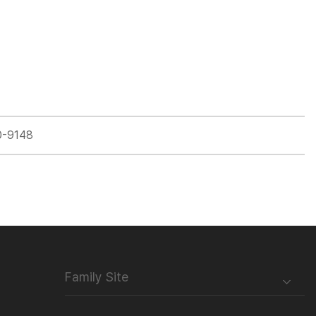
0-9148
Family Site