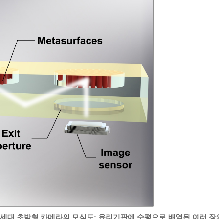
차세대 초박형 카메라의 모식도:
유리기판에 수평으로 배열된 여러 장의