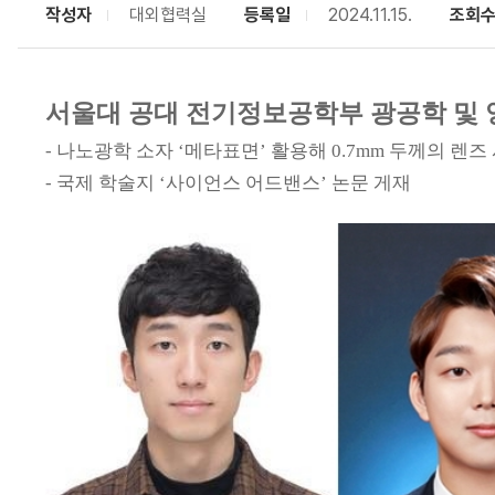
작성자
대외협력실
등록일
2024.11.15.
조회
서울대 공대 전기정보공학부 광공학 및 
- 나노광학 소자 ‘메타표면’ 활용해 0.7mm 두께의 렌즈
- 국제 학술지 ‘사이언스 어드밴스’ 논문 게재