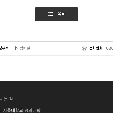
목록
대외협력실
88
당부서
전화번호
시는 길
로1 서울대학교 공과대학