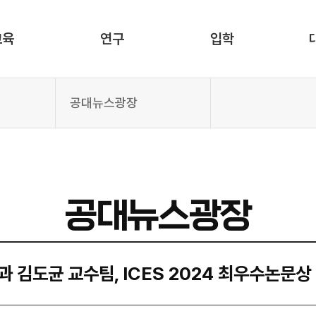
교육
연구
입학
공대뉴스광장
공대뉴스광장
 김도균 교수팀, ICES 2024 최우수논문상