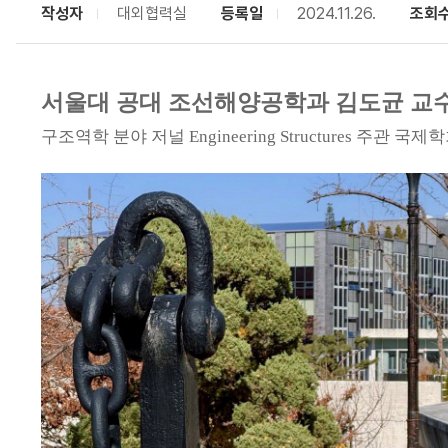
작성자
대외협력실
등록일
2024.11.26.
조회
서울대 공대 조선해양공학과 김도균 교수팀
구조역학 분야 저널 Engineering Structures 주관