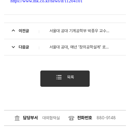
https://www.mk.co.kr/news/it/11204101
이전글
서울대 공대 기계공학부 박종우 교수, 한국공학한림원 2025년도 정회원 선정
다음글
서울대 공대, 매년 ‘창의공학설계’ 로보콘 대회 열어 차세대 로봇 인재 양성 앞장서
목록
담당부서
전화번호
대외협력실
880-9148