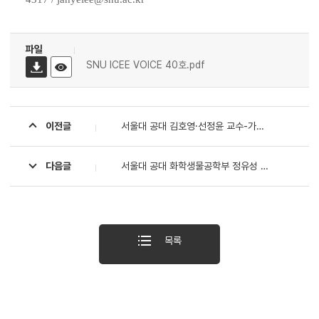
파일
SNU ICEE VOICE 40호.pdf
이전글
서울대 공대 김호영·선정윤 교수-가천대 박근환 교수 공동 연구팀, 살아있는 세포처럼 변형·분리·합체하는 액체 로봇 개발
다음글
서울대 공대 화학생물공학부 정유성 교수팀, 대규모 언어모델로 신소재 합성 가능성 예측·해석하는 기술 개발
목록