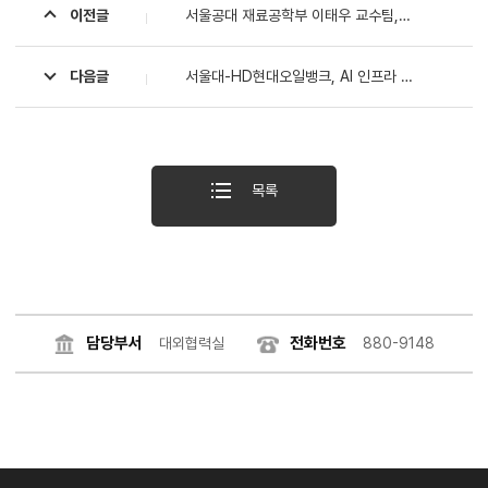
이전글
서울공대 재료공학부 이태우 교수팀, 완전 신축성 OLED 세계 최고 효율 달성…외부양자효율 17% 구현
다음글
서울대-HD현대오일뱅크, AI 인프라 액침냉각 시스템 도입 위한 MOU 체결
목록
담당부서
전화번호
대외협력실
880-9148