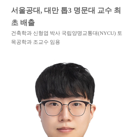
서울공대, 대만 톱3 명문대 교수 최
초 배출
건축학과 신형엽 박사 국립양명교통대(NYCU) 토
목공학과 조교수 임용