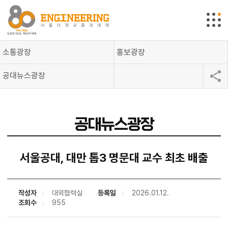
소통광장
홍보광장
공대뉴스광장
공대뉴스광장
서울공대, 대만 톱3 명문대 교수 최초 배출
작성자
대외협력실
등록일
2026.01.12.
조회수
955