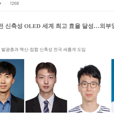
수
1268
 신축성 OLED 세계 최고 효율 달성…외부
 발광층과 맥신-접합 신축성 전극 새롭게 도입