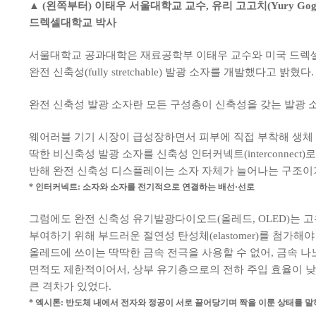
▲ (왼쪽부터) 이태우 서울대학교 교수, 유리 고고치(Yury Go
드렉셀대학교 박사
서울대학교 공과대학은 재료공학부 이태우 교수와 미국 드렉셀(Dr
완전 신축성(fully stretchable) 발광 소자를 개발했다고 밝혔다.
완전 신축성 발광 소자란 모든 구성층이 신축성을 갖는 발광 소자를
웨어러블 기기 시장이 급성장하면서 피부에 직접 부착해 생체
딱한 비신축성 발광 소자를 신축성 인터커넥트(interconne
반해 완전 신축성 디스플레이는 소자 자체가 늘어나는 구조이
* 인터커넥트: 소자와 소자를 전기적으로 연결하는 배선·선로
그럼에도 완전 신축성 유기발광다이오드(올레드, OLED)는 고유 신축
부여하기 위해 부드러운 절연성 탄성체(elastomer)를 첨가
올레드에 쓰이는 딱딱한 금속 전극을 사용할 수 없어, 금속 
면적도 제한적이어서, 상부 유기층으로의 전하 주입 효율이 낮았
큰 격차가 있었다.
* 엑시톤: 반도체 내에서 전자와 정공이 서로 끌어당기며 짝을 이룬 상태를 말