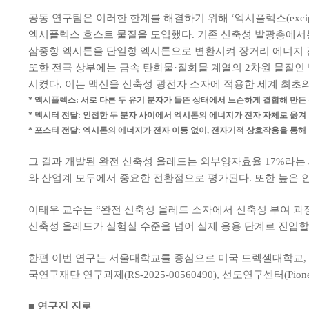
공동 연구팀은 이러한 한계를 해결하기 위해 ‘엑시플렉스(excip
엑시플렉스 호스트 물질을 도입했다. 기존 신축성 발광층에서
삼중항 엑시톤을 단일항 엑시톤으로 변환시켜 장거리 에너지 전
또한 전극 상부에는 금속 탄화물·질화물 계열의 2차원 물질인 맥
시켰다. 이는 맥신을 신축성 광전자 소자에 적용한 세계 최초의
* 엑시플렉스: 서로 다른 두 유기 분자가 들뜬 상태에서 느슨하게 결합해 만든
* 덱시터 전달: 인접한 두 분자 사이에서 엑시톤의 에너지가 전자 자체로 옮겨
* 포스터 전달: 엑시톤의 에너지가 전자 이동 없이, 전자기적 상호작용을 통
그 결과 개발된 완전 신축성 올레드는 외부양자효율 17%라는 
와 산업계 모두에서 중요한 전환점으로 평가된다. 또한 높은 
이태우 교수는 “완전 신축성 올레드 소자에서 신축성 부여 과
신축성 올레드가 실험실 수준을 넘어 실제 응용 단계로 진입할
한편 이번 연구는 서울대학교를 중심으로 미국 드렉셀대학교, 일
국연구재단 연구과제(RS-2025-00560490), 선도연구센터(Pionee
■ 연구진 진로