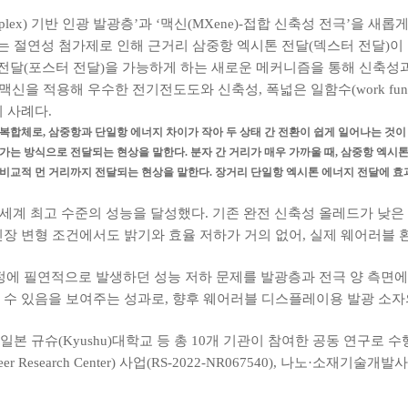
lex) 기반 인광 발광층’과 ‘맥신(MXene)-접합 신축성 전극’을 
는 절연성 첨가제로 인해 근거리 삼중항 엑시톤 전달(덱스터 전달)
달(포스터 전달)을 가능하게 하는 새로운 메커니즘을 통해 신축성과
신을 적용해 우수한 전기전도도와 신축성, 폭넓은 일함수(work fun
 사례다.
 복합체로, 삼중항과 단일항 에너지 차이가 작아 두 상태 간 전환이 쉽게 일어나는 것이
 가는 방식으로 전달되는 현상을 말한다. 분자 간 거리가 매우 가까울 때, 삼중항 엑시
해 비교적 먼 거리까지 전달되는 현상을 말한다. 장거리 단일항 엑시톤 에너지 전달에 효
세계 최고 수준의 성능을 달성했다. 기존 완전 신축성 올레드가 낮은
인장 변형 조건에서도 밝기와 효율 저하가 거의 없어, 실제 웨어러블
정에 필연적으로 발생하던 성능 저하 문제를 발광층과 전극 양 측면에서
 수 있음을 보여주는 성과로, 향후 웨어러블 디스플레이용 발광 소자
본 규슈(Kyushu)대학교 등 총 10개 기관이 참여한 공동 연구로
r Research Center) 사업(RS-2022-NR067540), 나노·소재기술개