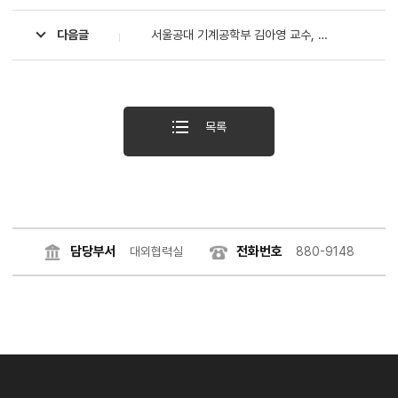
다음글
서울공대 기계공학부 김아영 교수, MassRobotics Rising Star Award 2026 수상
목록
담당부서
전화번호
대외협력실
880-9148