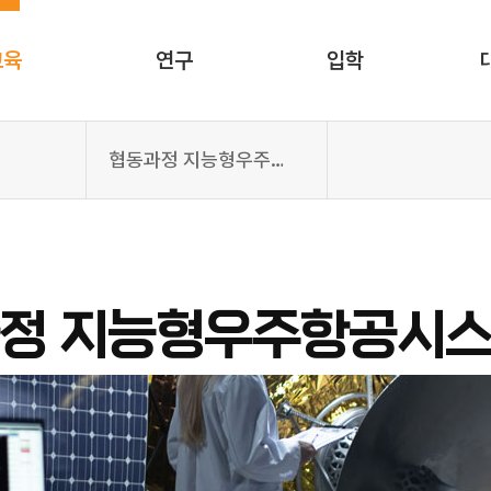
교육
연구
입학
협동과정 지능형우주항공시스템전공
정 지능형우주항공시