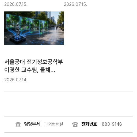
전기정보공학부 곽정훈
제어...서울공대
2026.07.15.
2026.07.15.
교수팀, AI로 공정 역설계
기계공학부 오주환
기술 개발
교수팀, 기존 한계 극복한
차세대 메타물질 개발
서울공대 전기정보공학부
이경한 교수팀, 물체
움직임 추적해 영상 분석
2026.07.14.
속도 높인 AI 시스템
‘Ouroboros’ 개발
담당부서
전화번호
대외협력실
880-9148