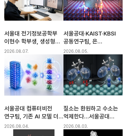
서울대 전기정보공학부
서울공대·KAIST·KBSI
이현수 학부생, 생성형
공동연구팀, 은
비주얼 컴퓨팅 연구로
나노촉매의 '숨은 반응
2026.08.07.
2026.08.05.
세계 주요 학회 논문 다수
위치' 찾아냈다
발표
서울공대 컴퓨터비전
질소는 환원하고 수소는
연구팀, 기존 AI 모델 더
억제한다…서울공대
강력하게 만드는 효율적
화학생물공학부 정유성
2026.08.04.
2026.08.03.
확장 기술 개발
교수팀, 분자 배치로