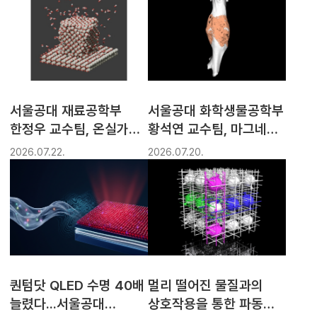
암모니아 생성 선택성
높여
서울공대 재료공학부
서울공대 화학생물공학부
한정우 교수팀, 온실가스
황석연 교수팀, 마그네슘
분해 성능 최대 14배 높인
방출 시점 조절해
2026.07.22.
2026.07.20.
‘나노메이스’ 촉매 개발
골다공증성 골절 치유
촉진하는 골절 고정 소재
개발
퀀텀닷 QLED 수명 40배
멀리 떨어진 물질과의
늘렸다...서울공대
상호작용을 통한 파동