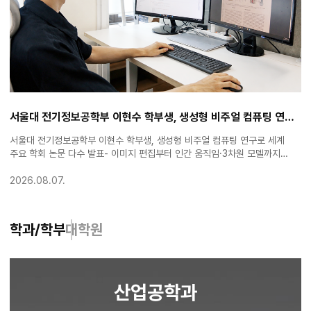
T·KBSI 공동연구팀, 은 나노촉매의 '숨은 반응 위치' 찾아냈다
서울대 전기정보공학부 이현수 학부생, 생성형 비주얼 컴퓨팅 연구로 세계 주요 학회 논문 다수 발표
다-
서울대 전기정보공학부 이현수 학부생, 생성형 비주얼 컴퓨팅 연구로 세계
서
효율
주요 학회 논문 다수 발표- 이미지 편집부터 인간 움직임·3차원 모델까지
개
아우르는 생성형 비주얼 컴퓨팅 기술 개발- NeurIPS·CVPR·ECCV 등
국
e
머신러닝·컴퓨터 비전 주요 국제학회에 연구 성과 발표·채택 ▲ 서울대학교
통
2026.08.07.
2
전기정보공학부 이현수 학생 서울대학교 공과대학은 전기정보공학부
다
학과/학부
대학원
산업공학과