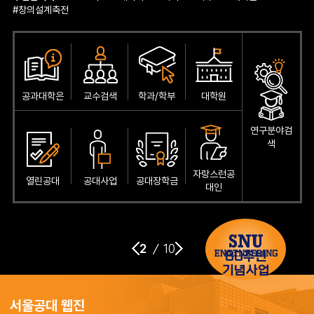
#창의설계축전
공과대학은
교수검색
학과/학부
대학원
연구분야검
색
자랑스런공
열린공대
공대사업
공대장학금
대인
2
/
10
80주년
기념사업
서울공대 웹진