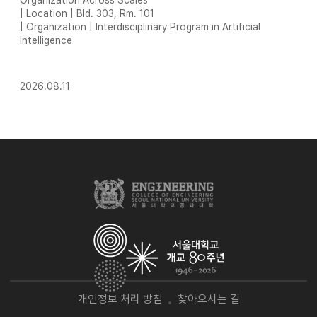
Organization Across Scales
| Location | Bld. 303, Rm. 101
| Organization | Interdisciplinary Program in Artificial
Intelligence
2026.08.11
개인정보 처리 방침
찾아오시는 길