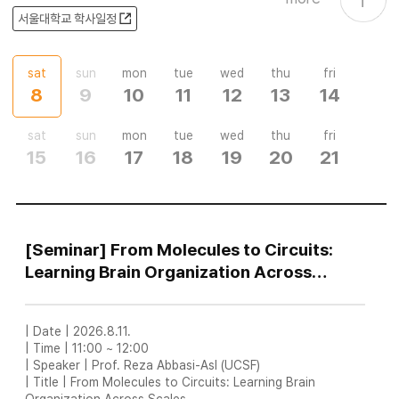
서울대학교 학사일정
sat
sun
mon
tue
wed
thu
fri
8
9
10
11
12
13
14
sat
sun
mon
tue
wed
thu
fri
15
16
17
18
19
20
21
[Seminar] From Molecules to Circuits:
Learning Brain Organization Across
Scales
| Date | 2026.8.11.
| Time | 11:00 ~ 12:00
| Speaker | Prof. Reza Abbasi-Asl (UCSF)
| Title | From Molecules to Circuits: Learning Brain