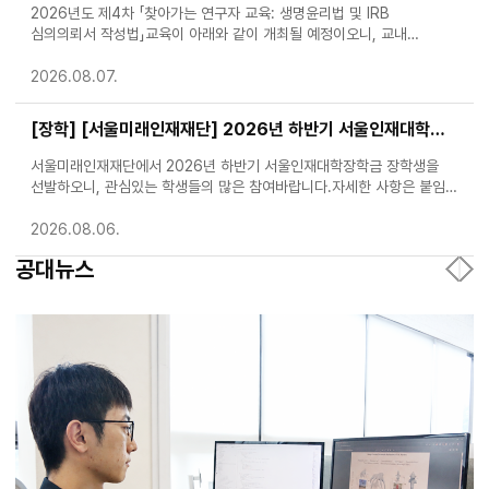
2026년도 제4차 「찾아가는 연구자 교육: 생명윤리법 및 IRB
심의의뢰서 작성법」교육이 아래와 같이 개최될 예정이오니, 교내
연구자들의 많은 참여바랍니다. 가. 일 시: 2026. 8. 28.(금) 16:00 ~
18:00 나. 진행방법: 비대면강의 다. 대 상 자
2026.08.07.
[장학] [서울미래인재재단] 2026년 하반기 서울인재대학장학금 장학생 선발 안내
서울미래인재재단에서 2026년 하반기 서울인재대학장학금 장학생을
선발하오니, 관심있는 학생들의 많은 참여바랍니다.자세한 사항은 붙임의
선발 공고문을 참고하시기 바랍니다. 가. 장학금 개요 1) 장학금명:
서울인재대학장학금 2) 선발대상: 2026년 2학기 정규등록 예정
2026.08.06.
공대뉴스