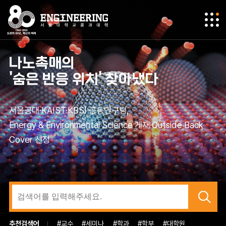
생성형 비주얼 컴퓨팅 연구로
나노촉매의
기존 AI 모델 더 강력하게 만드는
질소는 환원하고
온실가스 분해 성능 14배 높인
마그네슘 방출 제어
기존 한계 극복한
영상 분석 속도 높인
파킨슨병 환자 돕는
빛의 속도를 자유자재로 늦추는
프로그래머블 광집적회로 개발
효율적 확장 기술 개발
세계 주요 학회 논문 다수 발표
'숨은 반응 위치' 찾아냈다
수소는 억제한다
'나노메이스' 촉매 개발
골절 고정 소재 개발
차세대 메타물질 개발
AI 시스템 ‘Ouroboros’ 개발
로봇손 구현
서울대 전기정보공학부 유선규·박남규 교수팀, 국제 저명 학술
서울공대 컴퓨터비전 연구팀, 컴퓨터비전 분야 최고 권위 국제
서울대 전기·정보공학부 이경한 교수 연구팀,
서울대 전기정보공학부 이현수 학부생,
서울공대·KAIST·KBSI 공동연구팀,
서울대 화학생물공학부 정유성 교수팀,
서울대 재료공학부 한정우 교수팀, 국제 저명 학술지 Nature
서울대 화학생물공학부 황석연 교수팀,
서울대 기계공학부 오주환 교수팀, 세계적 권위 국제 학술지
서울대 재료공학부 이태우 교수팀, 국제 저명 학술지 Nature
지 Advanced Science 논문 게재
학술대회 CVPR 2026 논문 채택
모바일 시스템 분야 최고 권위 학술대회 ACM MobiSys 발표
NeurIPS·CVPR·ECCV 등 머신러닝·컴퓨터 비전 주요 국제학
Energy & Environmental Science 게재·Outside Back
국제 저명 학술지 Journal of the American Chemical
Communications 논문 게재
세계적 권위 국제 학술지 Science Advances 논문 게재
Advanced Materials 논문 게재
Communications 논문 게재
회에 연구 성과 발표·채택
Cover 선정
Society 논문 게재
추천검색어
#교수
#세미나
#학과
#학부
#대학원