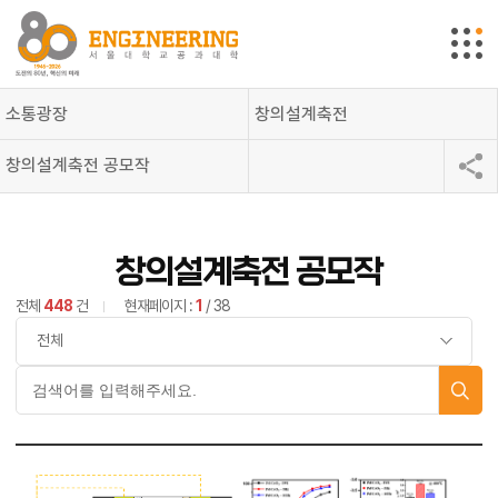
소통광장
창의설계축전
창의설계축전 공모작
창의설계축전 공모작
전체
448
건
현재페이지 :
1
/ 38