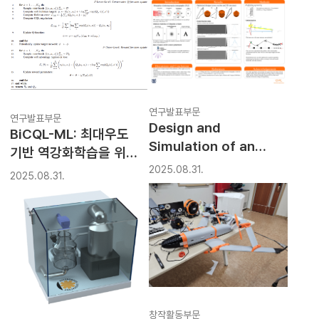
연구발표부문
연구발표부문
Design and
BiCQL-ML: 최대우도
Simulation of an
기반 역강화학습을 위한
Acoustic Waveguide
보수적 Q-러닝
2025.08.31.
2025.08.31.
for Quasi-Point
프레임워크
Source Generation in
Photoacoustic
Tomography
창작활동부문