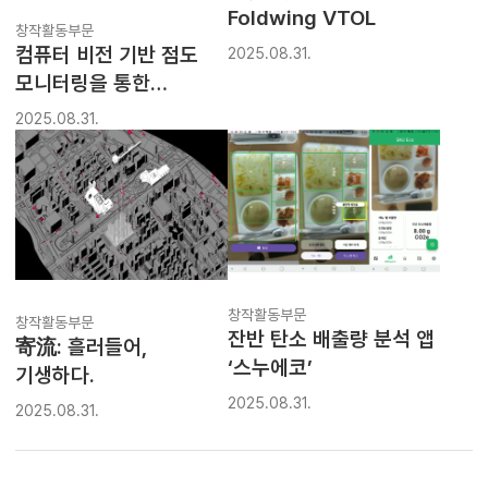
Foldwing VTOL
창작활동부문
컴퓨터 비전 기반 점도
2025.08.31.
모니터링을 통한
공정자동화 디바이스
2025.08.31.
창작활동부문
창작활동부문
잔반 탄소 배출량 분석 앱
寄流: 흘러들어,
‘스누에코’
기생하다.
2025.08.31.
2025.08.31.