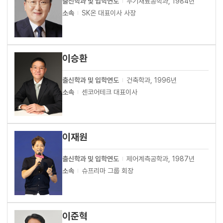
출신학과 및 입학연도
무기재료공학과, 1984년
소속
SK온 대표이사 사장
이승환
출신학과 및 입학연도
건축학과, 1996년
소속
센코어테크 대표이사
이재원
출신학과 및 입학연도
제어계측공학과, 1987년
소속
슈프리마 그룹 회장
이준혁