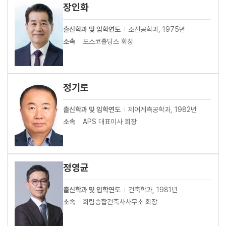
장인화
출신학과 및 입학연도
조선공학과, 1975년
소속
포스코홀딩스 회장
정기로
출신학과 및 입학연도
제어계측공학과, 1982년
소속
APS 대표이사 회장
정영균
출신학과 및 입학연도
건축학과, 1981년
소속
희림종합건축사사무소 회장