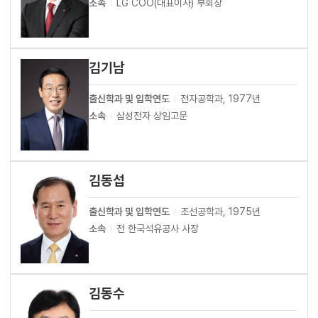
소속
LG COO(대표이사) 부회장
김기남
출신학과 및 입학연도
전자공학과, 1977년
소속
삼성전자 상임고문
김동섭
출신학과 및 입학연도
조선공학과, 1975년
소속
전 한국석유공사 사장
김동수