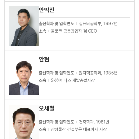
안익진
출신학과 및 입학연도
컴퓨터공학부, 1997년
소속
몰로코 공동창업자 겸 CEO
안현
출신학과 및 입학연도
원자핵공학과, 1985년
소속
SK하이닉스 개발총괄사장
오세철
출신학과 및 입학연도
건축학과, 1981년
소속
삼성물산 건설부문 대표이사 사장