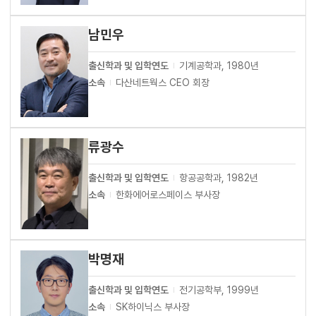
남민우
출신학과 및 입학연도
기계공학과, 1980년
소속
다산네트웍스 CEO 회장
류광수
출신학과 및 입학연도
항공공학과, 1982년
소속
한화에어로스페이스 부사장
박명재
출신학과 및 입학연도
전기공학부, 1999년
소속
SK하이닉스 부사장