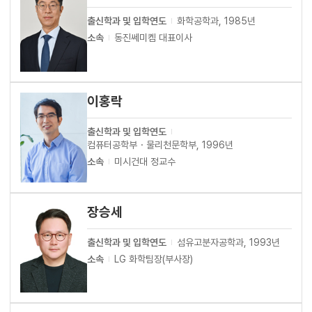
출신학과 및 입학연도
화학공학과, 1985년
소속
동진쎄미켐 대표이사
이홍락
출신학과 및 입학연도
컴퓨터공학부・물리천문학부, 1996년
소속
미시건대 정교수
장승세
출신학과 및 입학연도
섬유고분자공학과, 1993년
소속
LG 화학팀장(부사장)