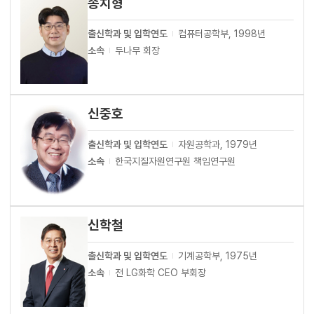
송치형
출신학과 및 입학연도
컴퓨터공학부, 1998년
소속
두나무 회장
신중호
출신학과 및 입학연도
자원공학과, 1979년
소속
한국지질자원연구원 책임연구원
신학철
출신학과 및 입학연도
기계공학부, 1975년
소속
전 LG화학 CEO 부회장