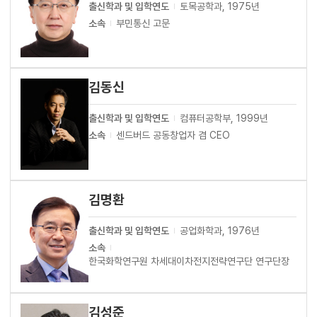
출신학과 및 입학연도
토목공학과, 1975년
소속
부민통신 고문
김동신
출신학과 및 입학연도
컴퓨터공학부, 1999년
소속
센드버드 공동창업자 겸 CEO
김명환
출신학과 및 입학연도
공업화학과, 1976년
소속
한국화학연구원 차세대이차전지전략연구단 연구단장
김성준