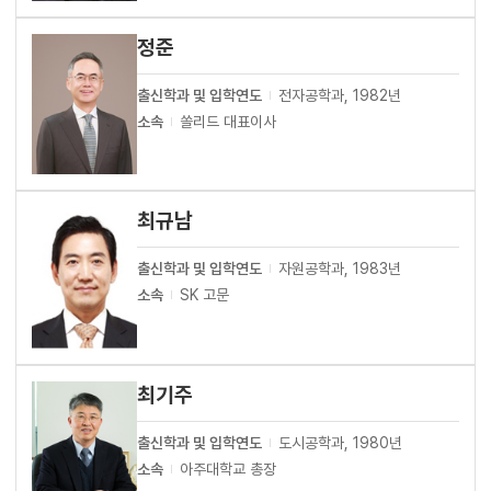
정준
출신학과 및 입학연도
전자공학과, 1982년
소속
쏠리드 대표이사
최규남
출신학과 및 입학연도
자원공학과, 1983년
소속
SK 고문
최기주
출신학과 및 입학연도
도시공학과, 1980년
소속
아주대학교 총장