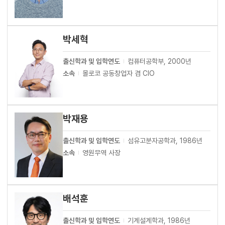
박세혁
출신학과 및 입학연도
컴퓨터공학부, 2000년
소속
몰로코 공동창업자 겸 CIO
박재용
출신학과 및 입학연도
섬유고분자공학과, 1986년
소속
영원무역 사장
배석훈
출신학과 및 입학연도
기계설계학과, 1986년