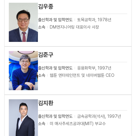
김우종
출신학과 및 입학연도
토목공학과, 1978년
소속
DM엔지니어링 대표이사 사장
김준구
출신학과 및 입학연도
응용화학부, 1997년
소속
웹툰 엔터테인먼트 및 네이버웹툰 CEO
김지환
출신학과 및 입학연도
금속공학과(석사), 1997년
소속
미 매사추세츠공과대(MIT) 부교수