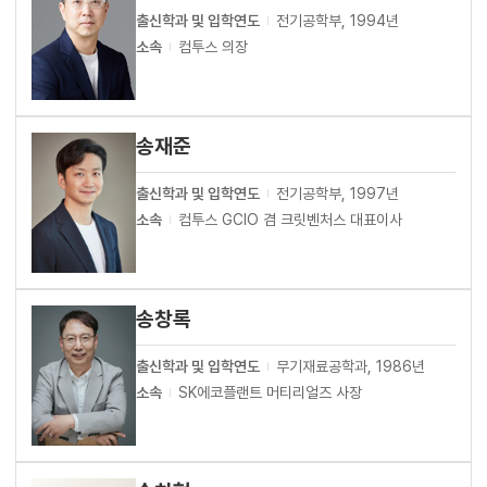
출신학과 및 입학연도
전기공학부, 1994년
소속
컴투스 의장
송재준
출신학과 및 입학연도
전기공학부, 1997년
소속
컴투스 GCIO 겸 크릿벤처스 대표이사
송창록
출신학과 및 입학연도
무기재료공학과, 1986년
소속
SK에코플랜트 머티리얼즈 사장