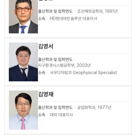
출신학과 및 입학연도
조선해양공학과, 1991년
소속
HD현대마린솔루션 대표이사
김영서
출신학과 및 입학연도
지구환경시스템공학부, 2003년
소속
사우디아람코 Geophysical Specialist
김영재
출신학과 및 입학연도
공업화학과, 1977년
소속
대덕 대표이사