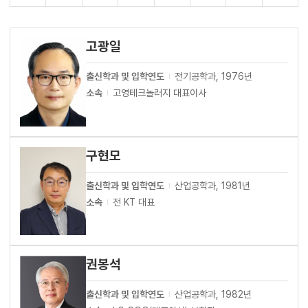
고광일
출신학과 및 입학연도
전기공학과, 1976년
소속
고영테크놀러지 대표이사
구현모
출신학과 및 입학연도
산업공학과, 1981년
소속
전 KT 대표
권봉석
출신학과 및 입학연도
산업공학과, 1982년