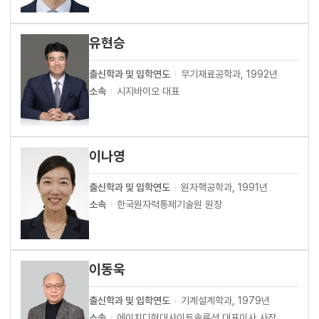
유현승
출신학과 및 입학연도
무기재료공학과, 1992년
소속
시지바이오 대표
이나영
출신학과 및 입학연도
원자핵공학과, 1991년
소속
한국원자력통제기술원 원장
이동욱
출신학과 및 입학연도
기계설계학과, 1979년
소속
에이치디현대사이트솔루션 대표이사 사장