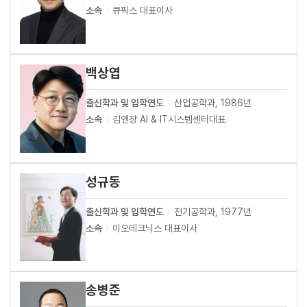
소속
큐픽스 대표이사
백상엽
출신학과 및 입학연도
산업공학과, 1986년
소속
김앤장 AI & IT시스템센터대표
성규동
출신학과 및 입학연도
전기공학과, 1977년
소속
이오테크닉스 대표이사
송병준