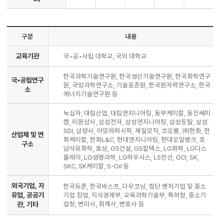
구분
내용
교육기관
국•공•사립 대학교, 국외 대학교
한국과학기술연구원, 한국생산기술연구원, 한국화학연구
국•공립연구
원, 국방과학연구소, 기술표준원, 한국원자력연구소, 한국
소
에너지기술연구원 등
녹십자, 대림산업, 대림엔지니어링, 동부케미칼, 동진쎄미
켐, 미원상사, 삼성전자, 삼성엔지니어링, 삼성토탈, 삼성
SDI, 삼양사, 아모레퍼시픽, 제일모직, 코오롱, ㈜한화, 한
산업체 및 연
화케미칼, 한화L&C, 현대엔지니어링, 현대오일뱅크, 호
구소
남석유화학, 효성, GS건설, GS칼텍스, LG화학, LG디스
플레이, LG생명과학, LG하우시스, LS전선, OCI, SK,
SKC, SK케미칼, S-Oil 등
외국기업, 자
한국듀폰, 한국바스프, 다우코닝, 첨단 벤처기업 및 중소
유업, 공공기
기업 창업, 지식경제부, 교육과학기술부, 특허청, 중소기
업청, 변리사, 회계사, 변호사 등
관, 기타