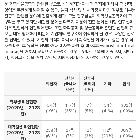
분 화학생물공학과 관련된 곳으로 선택하지만 자신의 의지에 따라서 그 선택
영역은 무한하게 넓어질 수 있다. 둘째 석사 및 박사과정을 마친 경우로 대부분
전공과 관련된 분야에 진출하게 된다. 모든 연구실들이 화학생물공학과에 그
뿌리를 두고 있지만 세밀한 분야는 다르기 때문에 진출 분야는 해당 연구실과
매우 밀접하게 연관되어있다. 또한 화학공학 및 생물공학과 관련된 산업의 규
모는 매우 방대하기 때문에 기업체의 연구소에 취직하게 될 경우, 다양한 진로
를 선택할 수 있다. 기업체 취직이 아니라 계속 학업을 이어가고 싶은 경우 석
사를 마친 후 유학을 선택하거나 박사를 마친 후 박사후과정(post-doctoral
course)을 거쳐서 교직으로 진출하는 경우도 있다. 그 외에 기술고시, 사법고
시, 행정고시 등을 거쳐 중앙 및 지방행정기관에 종사하는 경우도 있다.
진학자
진학자
취업자
(국내대
(국외대
기타
합계
학원)
학원)
학부생 취업현황
64명
117명
17명
134명
332명
(2020년 ~ 2023
(19%)
(35%)
(5%)
(41%)
(100%)
년)
대학원생 취업현황
238명
27명
12명
112명
389명
(2020년 ~ 2023
(61%)
(7%)
(3%)
(29%)
(100%)
년)