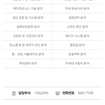
메카트로닉스 기술 분야
미래 운송수단 분야
생산 공정 및 시스템 분야
생체공학 분야
생체모방공학 분야
스마트 제조 분야
신뢰성 및 고장진단 분야
에너지 시스템 분야
연소/환경 및 레이저 진단 분야
열전달 분야
열ㆍ유동 시뮬레이션 분야
응용역학 분야
제어공학 분야
차세대 자동차 분야
담당부서
전화번호
기계공학부
880-7108