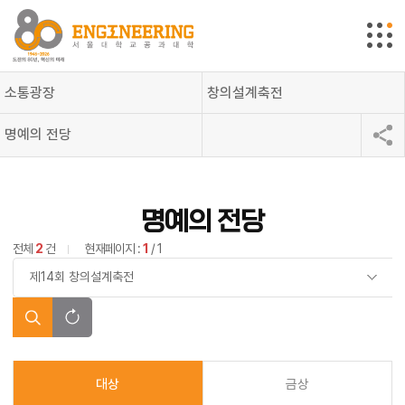
소통광장
창의설계축전
명예의 전당
명예의 전당
전체
2
건
현재페이지 :
1
/ 1
대상
금상