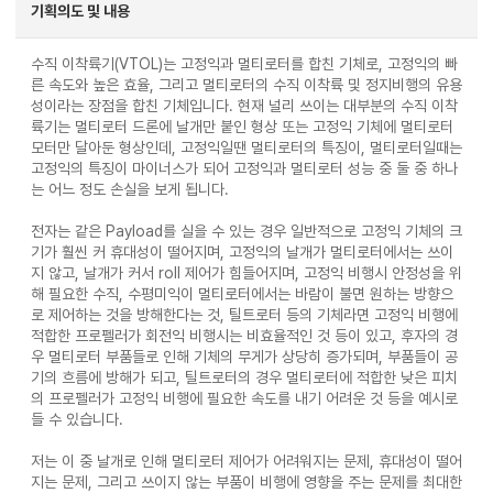
기획의도 및 내용
수직 이착륙기(VTOL)는 고정익과 멀티로터를 합친 기체로, 고정익의 빠
른 속도와 높은 효율, 그리고 멀티로터의 수직 이착륙 및 정지비행의 유용
성이라는 장점을 합친 기체입니다. 현재 널리 쓰이는 대부분의 수직 이착
륙기는 멀티로터 드론에 날개만 붙인 형상 또는 고정익 기체에 멀티로터
모터만 달아둔 형상인데, 고정익일땐 멀티로터의 특징이, 멀티로터일때는
고정익의 특징이 마이너스가 되어 고정익과 멀티로터 성능 중 둘 중 하나
는 어느 정도 손실을 보게 됩니다.
전자는 같은 Payload를 실을 수 있는 경우 일반적으로 고정익 기체의 크
기가 훨씬 커 휴대성이 떨어지며, 고정익의 날개가 멀티로터에서는 쓰이
지 않고, 날개가 커서 roll 제어가 힘들어지며, 고정익 비행시 안정성을 위
해 필요한 수직, 수평미익이 멀티로터에서는 바람이 불면 원하는 방향으
로 제어하는 것을 방해한다는 것, 틸트로터 등의 기체라면 고정익 비행에
적합한 프로펠러가 회전익 비행시는 비효율적인 것 등이 있고, 후자의 경
우 멀티로터 부품들로 인해 기체의 무게가 상당히 증가되며, 부품들이 공
기의 흐름에 방해가 되고, 틸트로터의 경우 멀티로터에 적합한 낮은 피치
의 프로펠러가 고정익 비행에 필요한 속도를 내기 어려운 것 등을 예시로
들 수 있습니다.
저는 이 중 날개로 인해 멀티로터 제어가 어려워지는 문제, 휴대성이 떨어
지는 문제, 그리고 쓰이지 않는 부품이 비행에 영향을 주는 문제를 최대한