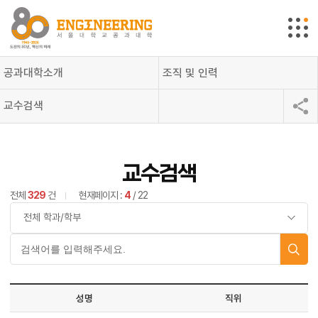
공과대학소개
조직 및 인력
교수검색
교수검색
전체
329
건
현재페이지 :
4
/ 22
성명
직위