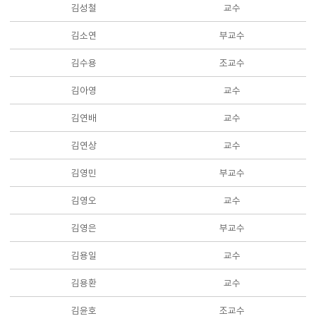
김성철
교수
김소연
부교수
김수용
조교수
김아영
교수
김연배
교수
김연상
교수
김영민
부교수
김영오
교수
김영은
부교수
김용일
교수
김용환
교수
김윤호
조교수