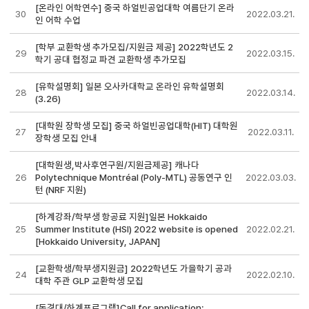
[온라인 어학연수] 중국 하얼빈공업대학 여름단기 온라
30
2022.03.21.
인 어학 수업
[학부 교환학생 추가모집/지원금 제공] 2022학년도 2
29
2022.03.15.
학기 공대 협정교 파견 교환학생 추가모집
[유학설명회] 일본 오사카대학교 온라인 유학설명회
28
2022.03.14.
(3.26)
[대학원 장학생 모집] 중국 하얼빈공업대학(HIT) 대학원
27
2022.03.11.
장학생 모집 안내
[대학원생,박사후연구원/지원금제공] 캐나다
26
Polytechnique Montréal (Poly-MTL) 공동연구 인
2022.03.03.
턴 (NRF 지원)
[하계강좌/학부생 항공료 지원]일본 Hokkaido
25
Summer Institute (HSI) 2022 website is opened
2022.02.21.
[Hokkaido University, JAPAN]
[교환학생/학부생지원금] 2022학년도 가을학기 공과
24
2022.02.10.
대학 주관 GLP 교환학생 모집
[동경대/하계프로그램]Call for application: