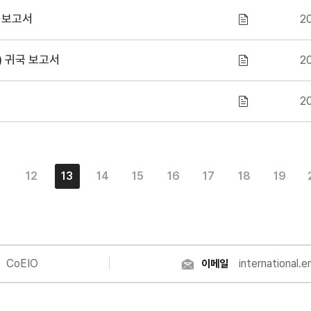
 보고서
20
y) 귀국 보고서
20
20
1
12
13
14
15
16
17
18
19
CoEIO
international.
이메일